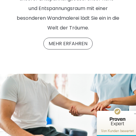
und Entspannungsraum mit einer
besonderen Wandmalerei lädt Sie ein in die
Welt der Träume.
MEHR ERFAHREN
Kundenbewertungen und Erfahrungen zu
Re-Action
SEHR GUT
%
100
Empfehlungen auf
ProvenExpert.com
5,00
/
4,97
5
Bewertungen auf ProvenExpert.com
Von Kunden bewertet
Erfahren Sie mehr über dieses Bewertungssiege