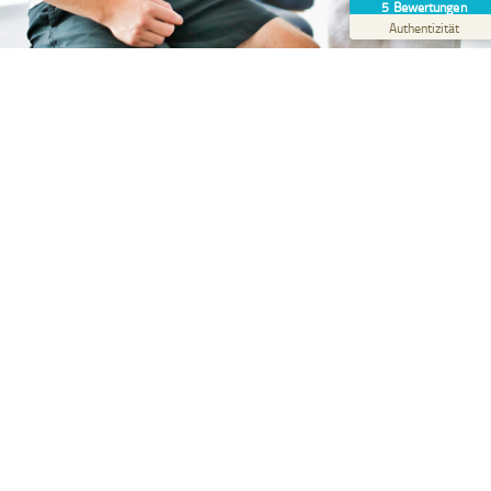
5
Bewertungen
Profil ansehen
06.09.2025
Authentizität
Physiotherapie
Physiotherapie ist die optimale Anwendung der Physik
auf den menschlichen Körper. Sie führt zur
Verbesserung und Linderung sowie zur Heilung nach
Verletzungen, Krankheiten und Fehlhaltungen nach
ärztlicher Behandlung. Sie wird in rehabilitations- und
pro-phylaktischen sowie in Wellnessbereichen
angewandt.